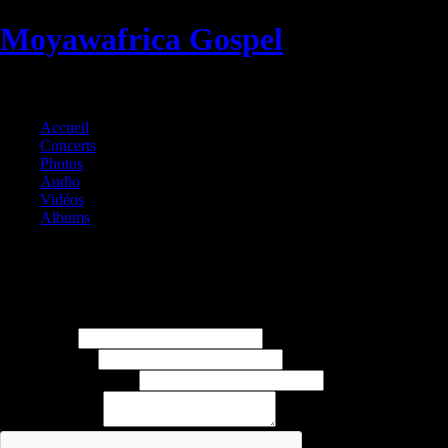
Moyawafrica Gospel
Gospel Swing Musique africaine
Accueil
Concerts
Photos
Audio
Vidéos
Albums
Contacter Moyawafrica Gospel
Ou via le formulaire de contact ci-dessous
Votre nom :
Votre prénom :
Votre adresse e-mail :
Votre message :